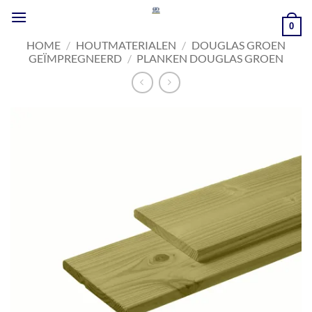
Ga
naar
0
inhoud
HOME
/
HOUTMATERIALEN
/
DOUGLAS GROEN
GEÏMPREGNEERD
/
PLANKEN DOUGLAS GROEN