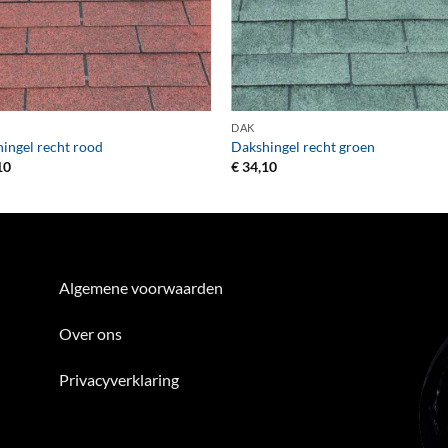
+
DAK
ingel recht rood
Dakshingel recht groen
10
€
34,10
Algemene voorwaarden
Over ons
Privacyverklaring