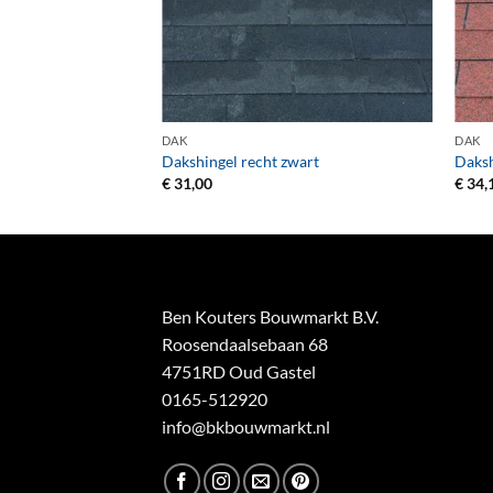
+
+
DAK
DAK
Dakshingel recht zwart
Daksh
€
31,00
€
34,
Ben Kouters Bouwmarkt B.V.
Roosendaalsebaan 68
4751RD Oud Gastel
0165-512920
info@bkbouwmarkt.nl