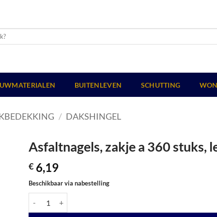
UWMATERIALEN
BUITENLEVEN
SCHUTTING
WON
KBEDEKKING
/
DAKSHINGEL
Asfaltnagels, zakje a 360 stuks,
6,19
€
Beschikbaar via nabestelling
Asfaltnagels, zakje a 360 stuks, lengte 20 mm aantal