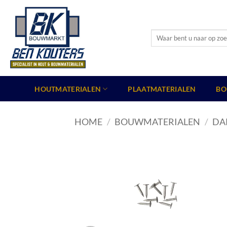
Ga
naar
inhoud
Zoeken
naar:
HOUTMATERIALEN
PLAATMATERIALEN
BO
HOME
/
BOUWMATERIALEN
/
DA