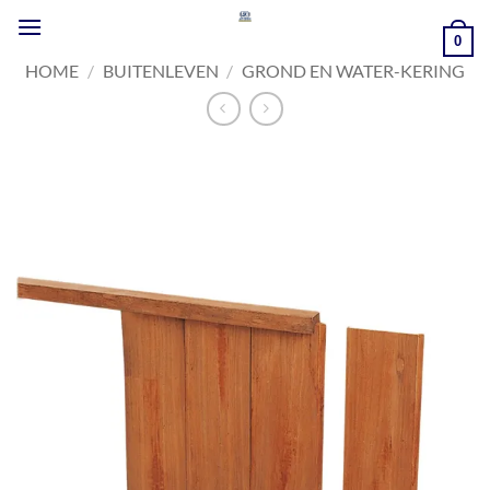
Ga
naar
0
inhoud
HOME
/
BUITENLEVEN
/
GROND EN WATER-KERING