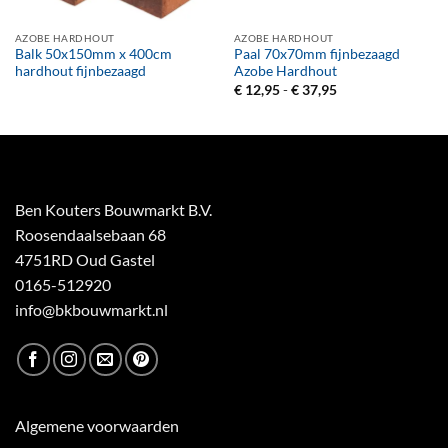
AZOBE HARDHOUT
AZOBE HARDHOUT
Balk 50x150mm x 400cm
Paal 70x70mm fijnbezaagd
hardhout fijnbezaagd
Azobe Hardhout
Prijsklasse:
€
12,95
-
€
37,95
€ 12,95
tot
€ 37,95
Ben Kouters Bouwmarkt B.V.
Roosendaalsebaan 68
4751RD Oud Gastel
0165-512920
info@bkbouwmarkt.nl
Algemene voorwaarden