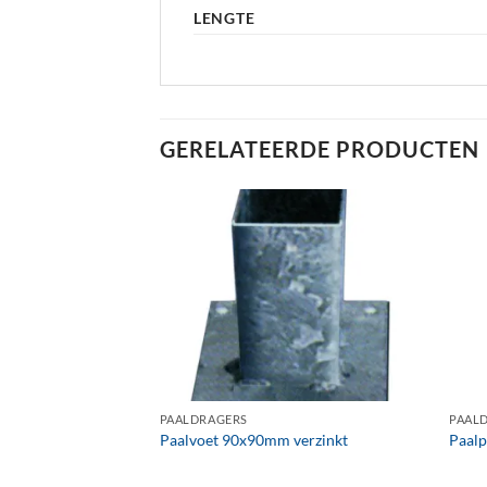
LENGTE
GERELATEERDE PRODUCTEN
+
+
PAALDRAGERS
PAAL
verzinkt
Paalvoet 90x90mm verzinkt
Paal