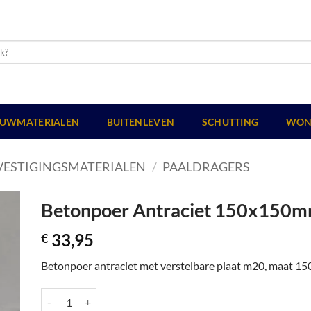
UWMATERIALEN
BUITENLEVEN
SCHUTTING
WON
VESTIGINGSMATERIALEN
/
PAALDRAGERS
Betonpoer Antraciet 150x150
33,95
€
Betonpoer antraciet met verstelbare plaat m20, maat
Betonpoer Antraciet 150x150mm aantal