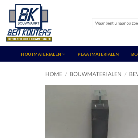
Ga
naar
inhoud
Zoeken
naar:
HOUTMATERIALEN
PLAATMATERIALEN
BO
HOME
/
BOUWMATERIALEN
/
BE