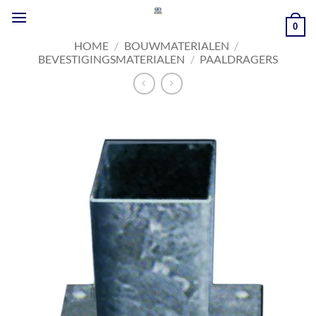
Ga
naar
0
inhoud
HOME
/
BOUWMATERIALEN
/
BEVESTIGINGSMATERIALEN
/
PAALDRAGERS