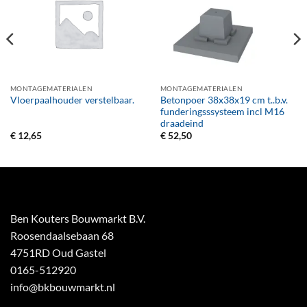
MONTAGEMATERIALEN
MONTAGEMATERIALEN
Betonpoer 38x38x19 cm t..b.v.
Vloerpaalhouder verstelbaar.
funderingsssysteem incl M16
draadeind
€
12,65
€
52,50
Ben Kouters Bouwmarkt B.V.
Roosendaalsebaan 68
4751RD Oud Gastel
0165-512920
info@bkbouwmarkt.nl