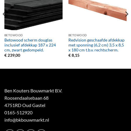
BETOWOOD
BETOWOOD
Betowood scherm douglas
Redvision geschaafde afdekkap
inclusief afdekkap 187 x 224
met sponning (6,2 cm) 3,5 x 8,5
cm, zwart gedompeld.
x 180 cm t.b.v. rechtscherm.
€
239,00
€
8,15
Ben Kouters Bouwmarkt B.V.
Roosendaalsebaan 68
4751RD Oud Gastel
0165-512920
info@bkbouwmarkt.nl