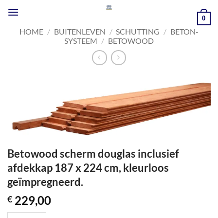
Ga
naar
0
inhoud
HOME
/
BUITENLEVEN
/
SCHUTTING
/
BETON-
SYSTEEM
/
BETOWOOD
Betowood scherm douglas inclusief
afdekkap 187 x 224 cm, kleurloos
geïmpregneerd.
229,00
€
Betowood scherm douglas inclusief afdekkap 187 x 224 cm, kleurloos