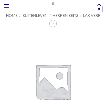
Ga
naar
0
inhoud
HOME
/
BUITENLEVEN
/
VERF EN BEITS
/
LAK VERF