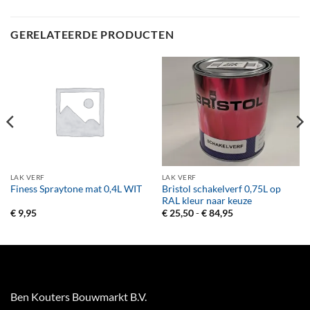
GERELATEERDE PRODUCTEN
LAK VERF
LAK VERF
Bristol schakelverf 0,75L op
Finess Spraytone mat 0,4L WIT
RAL kleur naar keuze
Prijsklasse:
€
9,95
€
25,50
-
€
84,95
€ 25,50
tot
€ 84,95
Ben Kouters Bouwmarkt B.V.