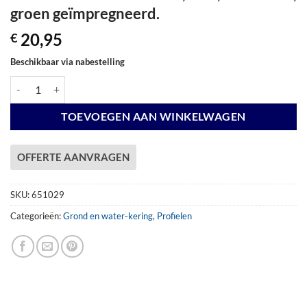
groen geïmpregneerd.
20,95
€
Beschikbaar via nabestelling
Grenen fundamentbalk 4,5 x 9,0 x 300 cm, groen geïmpregneerd. aant
TOEVOEGEN AAN WINKELWAGEN
OFFERTE AANVRAGEN
SKU:
651029
Categorieën:
Grond en water-kering
,
Profielen