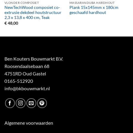
VLONDER COMPOSIET
MASSARANDUBA HARDHOUT
NewTechWood composiet co-
Plank 15x145mm x 180cm
extrusie dekdeel houtstructuur
geschaafd hardhout
2,3 x 13,8 x 400 cm, Teak
€
48,00
Ben Kouters Bouwmarkt B.V.
Roosendaalsebaan 68
4751RD Oud Gastel
0165-512920
info@bkbouwmarkt.nl
Algemene voorwaarden