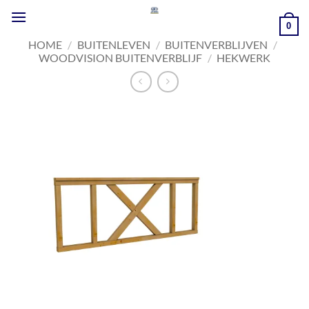
Ga
naar
0
inhoud
HOME
/
BUITENLEVEN
/
BUITENVERBLIJVEN
/
WOODVISION BUITENVERBLIJF
/
HEKWERK