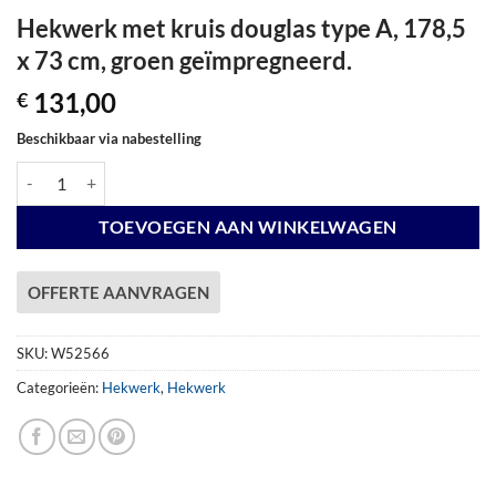
Hekwerk met kruis douglas type A, 178,5
x 73 cm, groen geïmpregneerd.
131,00
€
Beschikbaar via nabestelling
Hekwerk met kruis douglas type A, 178,5 x 73 cm, groen geïmpregneer
TOEVOEGEN AAN WINKELWAGEN
OFFERTE AANVRAGEN
SKU:
W52566
Categorieën:
Hekwerk
,
Hekwerk