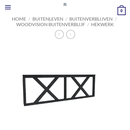
Ga
naar
0
inhoud
HOME
/
BUITENLEVEN
/
BUITENVERBLIJVEN
/
WOODVISION BUITENVERBLIJF
/
HEKWERK