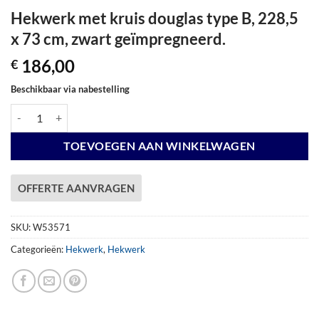
Hekwerk met kruis douglas type B, 228,5
x 73 cm, zwart geïmpregneerd.
186,00
€
Beschikbaar via nabestelling
Hekwerk met kruis douglas type B, 228,5 x 73 cm, zwart geïmpregneer
TOEVOEGEN AAN WINKELWAGEN
OFFERTE AANVRAGEN
SKU:
W53571
Categorieën:
Hekwerk
,
Hekwerk