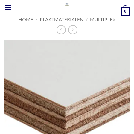
Ga
naar
0
inhoud
HOME
/
PLAATMATERIALEN
/
MULTIPLEX