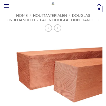
Ga
naar
0
inhoud
HOME
/
HOUTMATERIALEN
/
DOUGLAS
ONBEHANDELD
/
PALEN DOUGLAS ONBEHANDELD