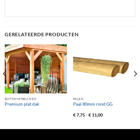
GERELATEERDE PRODUCTEN
BUITENVERBLIJVEN
PALEN
Premium plat dak
Paal 80mm rond GG
Prijsklasse:
€
7,75
-
€
11,00
€ 7,75
tot
€ 11,00