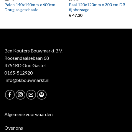
Palen 140x140mm x 600cm –
Paal 120x120mm x 300 cm DB
Douglas geschaafd
fijnbezaagd
€
47,30
Ben Kouters Bouwmarkt B.V.
Roosendaalsebaan 68
4751RD Oud Gastel
0165-512920
info@bkbouwmarkt.nl
Algemene voorwaarden
Over ons