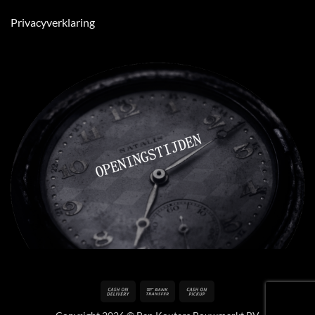
Privacyverklaring
Cash
Bank
Cash
On
Transfer
on