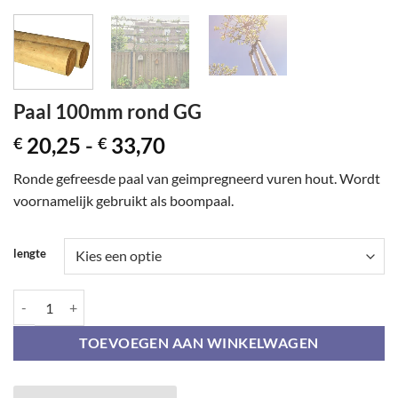
Paal 100mm rond GG
Prijsklasse:
20,25
-
33,70
€
€
€ 20,25
Ronde gefreesde paal van geimpregneerd vuren hout. Wordt
tot
voornamelijk gebruikt als boompaal.
€ 33,70
lengte
Paal 100mm rond GG aantal
TOEVOEGEN AAN WINKELWAGEN