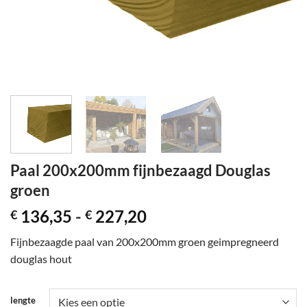
Paal 200x200mm fijnbezaagd Douglas
groen
Prijsklasse:
136,35
-
227,20
€
€
€ 136,35
Fijnbezaagde paal van 200x200mm groen geimpregneerd
tot
douglas hout
€ 227,20
lengte