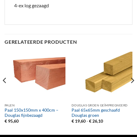
4-ex log gezaagd
GERELATEERDE PRODUCTEN
PALEN
DOUGLAS GROEN GEÏMPREGNEERD
Paal 150x150mm x 400cm –
Paal 65x65mm geschaafd
Douglas fijnbezaagd
Douglas groen
Prijsklasse:
€
95,60
€
19,60
-
€
26,10
€ 19,60
tot
€ 26,10