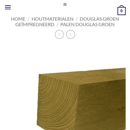
Ga
naar
0
inhoud
HOME
/
HOUTMATERIALEN
/
DOUGLAS GROEN
GEÏMPREGNEERD
/
PALEN DOUGLAS GROEN