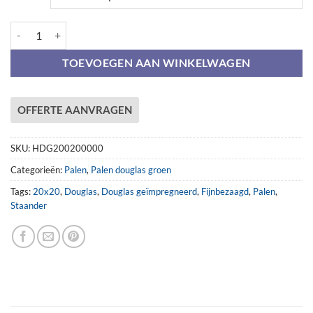
Paal 200x200mm fijnbezaagd Douglas groen aantal
TOEVOEGEN AAN WINKELWAGEN
OFFERTE AANVRAGEN
SKU:
HDG200200000
Categorieën:
Palen
,
Palen douglas groen
Tags:
20x20
,
Douglas
,
Douglas geïmpregneerd
,
Fijnbezaagd
,
Palen
,
Staander