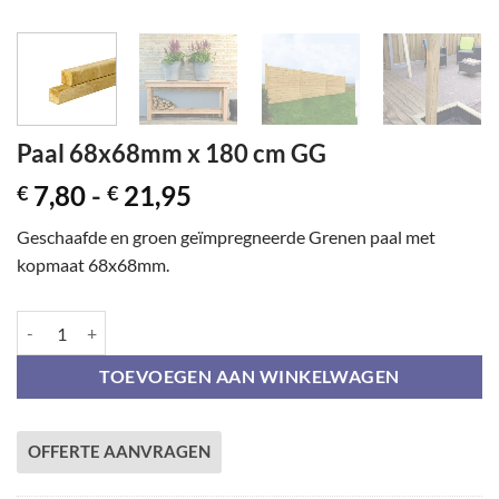
Paal 68x68mm x 180 cm GG
Prijsklasse:
7,80
-
21,95
€
€
€ 7,80
Geschaafde en groen geïmpregneerde Grenen paal met
tot
kopmaat 68x68mm.
€ 21,95
Paal 68x68mm x 180 cm GG aantal
TOEVOEGEN AAN WINKELWAGEN
OFFERTE AANVRAGEN