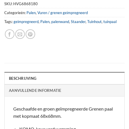
SKU:
HVG6868180
Categorieën:
Palen
,
Vuren / grenen geïmpregneerd
Tags:
geimpregneerd
,
Palen
,
palenwand
,
Staander
,
Tuinhout
,
tuinpaal
BESCHRIJVING
AANVULLENDE INFORMATIE
Geschaafde en groen geïmpregneerde Grenen paal
met kopmaat 68x68mm.
KOMO-keur verduurzaming