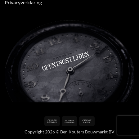
Privacyverklaring
Cash
Bank
Cash
On
Transfer
on
Copyright 2026 © Ben Kouters Bouwmarkt BV
Delivery
Pickup