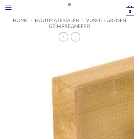
Ga
naar
0
inhoud
HOME
/
HOUTMATERIALEN
/
VUREN / GRENEN
GEÏMPREGNEERD