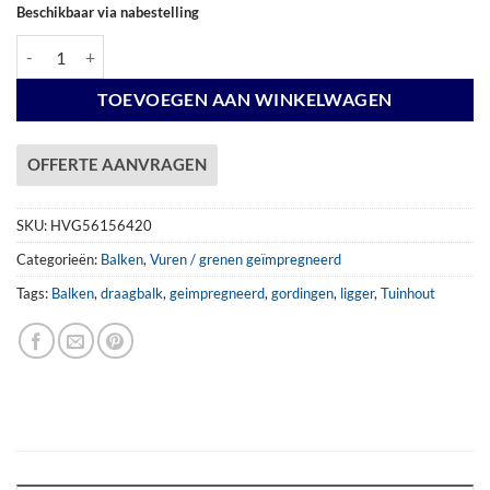
Beschikbaar via nabestelling
Balk 56x156mm x 420 cm VG aantal
TOEVOEGEN AAN WINKELWAGEN
OFFERTE AANVRAGEN
SKU:
HVG56156420
Categorieën:
Balken
,
Vuren / grenen geïmpregneerd
Tags:
Balken
,
draagbalk
,
geimpregneerd
,
gordingen
,
ligger
,
Tuinhout