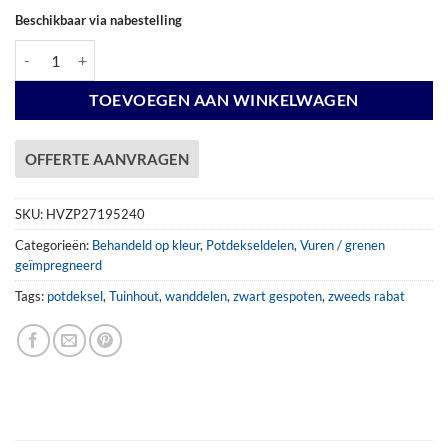
Beschikbaar via nabestelling
Potdekseldeel 22x195mm x 240cm VZWART aantal
TOEVOEGEN AAN WINKELWAGEN
OFFERTE AANVRAGEN
SKU:
HVZP27195240
Categorieën:
Behandeld op kleur
,
Potdekseldelen
,
Vuren / grenen
geïmpregneerd
Tags:
potdeksel
,
Tuinhout
,
wanddelen
,
zwart gespoten
,
zweeds rabat