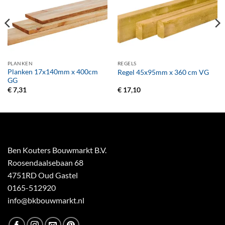
PLANKEN
REGELS
Planken 17x140mm x 400cm
Regel 45x95mm x 360 cm VG
GG
€
7,31
€
17,10
Ben Kouters Bouwmarkt B.V.
Roosendaalsebaan 68
4751RD Oud Gastel
0165-512920
info@bkbouwmarkt.nl