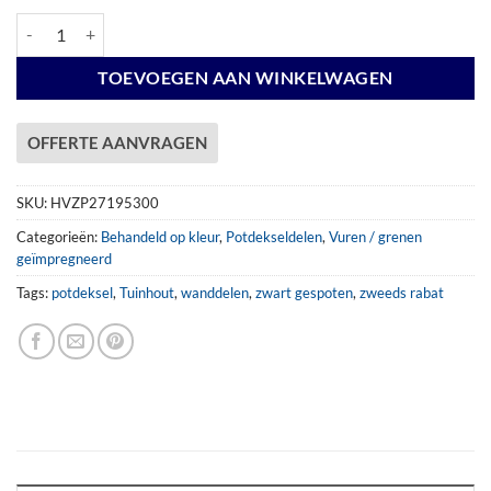
Potdekseldeel 22x195mm x 300cm VZWART aantal
TOEVOEGEN AAN WINKELWAGEN
OFFERTE AANVRAGEN
SKU:
HVZP27195300
Categorieën:
Behandeld op kleur
,
Potdekseldelen
,
Vuren / grenen
geïmpregneerd
Tags:
potdeksel
,
Tuinhout
,
wanddelen
,
zwart gespoten
,
zweeds rabat