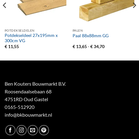
POTDEKSELDELEN
PALEN
Potdekseldeel 27x195mm x
Paal 88x88mm GG
300cm VG
Prijsklasse:
€
11,55
€
13,65
-
€
34,70
€ 13,65
tot
€ 34,70
Ben Kouters Bouwmarkt B.V.
Roosendaalsebaan 68
4751RD Oud Gastel
0165-512920
info@bkbouwmarkt.nl