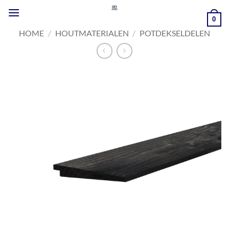
Ga
naar
0
inhoud
HOME
/
HOUTMATERIALEN
/
POTDEKSELDELEN