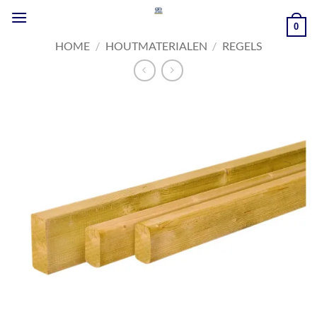
Ga
naar
0
inhoud
HOME
/
HOUTMATERIALEN
/
REGELS