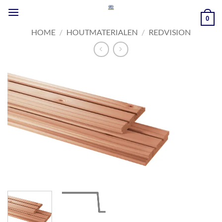
Ga
naar
0
inhoud
HOME
/
HOUTMATERIALEN
/
REDVISION