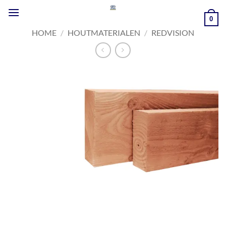
Ga
naar
0
inhoud
HOME
/
HOUTMATERIALEN
/
REDVISION