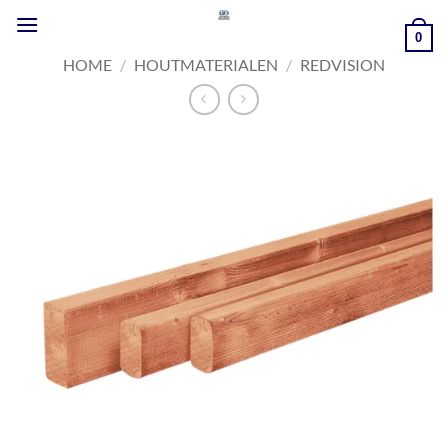
Ga
naar
0
inhoud
HOME
/
HOUTMATERIALEN
/
REDVISION