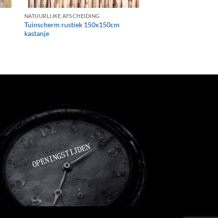
NATUURLIJKE AFSCHEIDING
Tuinscherm rustiek 150x150cm
kastanje