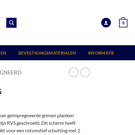
0
EN
BEVESTIGINGSMATERIALEN
INFORMATIE
EGNEERD
G
van geimpregneerde grenen planken
ijn RVS geschroefd. Dit scherm heeft
ikt voor een rotsmotief schutting met 2