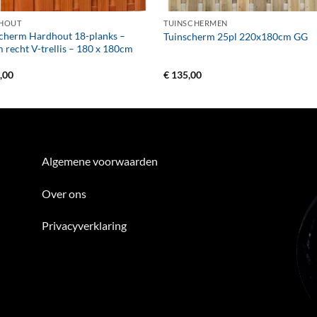
HOUT
TUINSCHERMEN
cherm Hardhout 18-planks –
Tuinscherm 25pl 220x180cm GG
recht V-trellis – 180 x 180cm
,00
€
135,00
Algemene voorwaarden
Over ons
Privacyverklaring