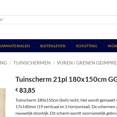
UWMATERIALEN
BUITENLEVEN
SCHUTTING
WON
ING
/
TUINSCHERMEN
/
VUREN / GRENEN GEIMPR
Tuinscherm 21pl 180x150cm G
83,85
€
Tuinscherm 180x150cm (bxh) recht. Het wordt gemaakt 
17x140mm (19 verticaal en 2 horizontaal). De schermen z
nauwelijk doorkijk. Dit scherm wordt voornamelijk gebru