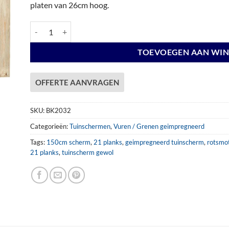
platen van 26cm hoog.
Tuinscherm 21pl 180x150cm GG aantal
TOEVOEGEN AAN WI
OFFERTE AANVRAGEN
SKU:
BK2032
Categorieën:
Tuinschermen
,
Vuren / Grenen geimpregneerd
Tags:
150cm scherm
,
21 planks
,
geimpregneerd tuinscherm
,
rotsmo
21 planks
,
tuinscherm gewol