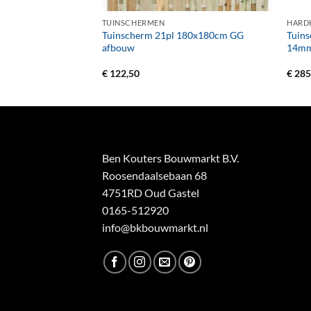
R SCHERMEN
TUINSCHERMEN
HARD
al Elan 180
Tuinscherm 21pl 180x180cm GG
Tuins
0 cm, groen
afbouw
14mm 
€
122,50
€
285
Ben Kouters Bouwmarkt B.V.
Roosendaalsebaan 68
4751RD Oud Gastel
0165-512920
info@bkbouwmarkt.nl