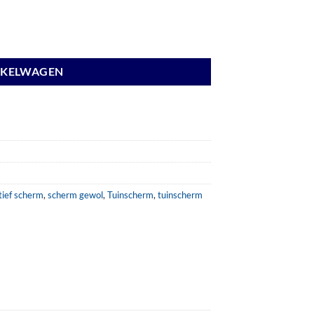
NKELWAGEN
tief scherm
,
scherm gewol
,
Tuinscherm
,
tuinscherm