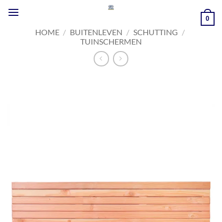
Ga
naar
0
inhoud
HOME
/
BUITENLEVEN
/
SCHUTTING
/
TUINSCHERMEN