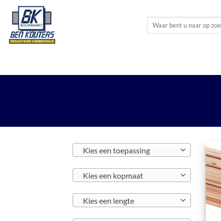
Ga
naar
Zoeken
inhoud
naar:
HOUTMATERIALEN
PLAATMATERIALEN
BO
Kies een toepassing
Kies een kopmaat
Kies een lengte