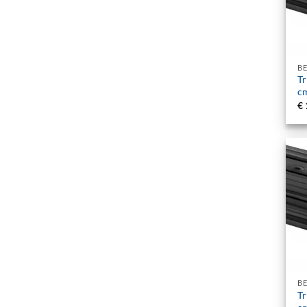
+
B
Tr
c
€
+
B
Tr