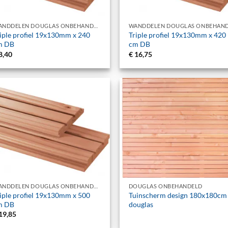
+
WANDDELEN DOUGLAS ONBEHANDELD
iple profiel 19x130mm x 240
Triple profiel 19x130mm x 420
m DB
cm DB
8,40
€
16,75
+
WANDDELEN DOUGLAS ONBEHANDELD
DOUGLAS ONBEHANDELD
iple profiel 19x130mm x 500
Tuinscherm design 180x180cm
m DB
douglas
19,85