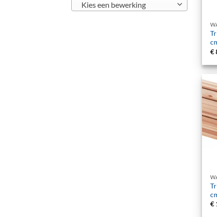
Kies een bewerking
+
Tr
c
€
+
Tr
c
€