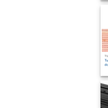
+
T
T
do