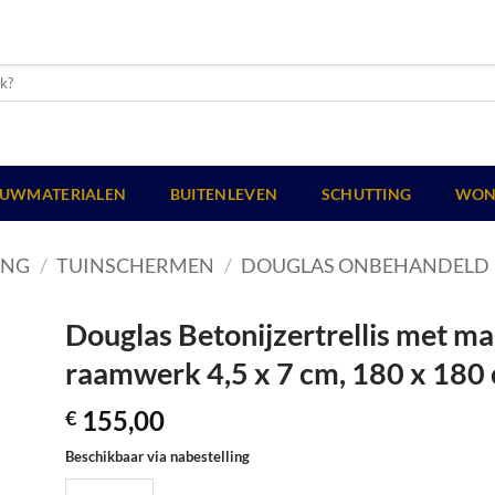
UWMATERIALEN
BUITENLEVEN
SCHUTTING
WON
ING
/
TUINSCHERMEN
/
DOUGLAS ONBEHANDELD
Douglas Betonijzertrellis met maa
raamwerk 4,5 x 7 cm, 180 x 180
155,00
€
Beschikbaar via nabestelling
Douglas Betonijzertrellis met maas 7,5 x 7,5 cm, in raamwerk 4