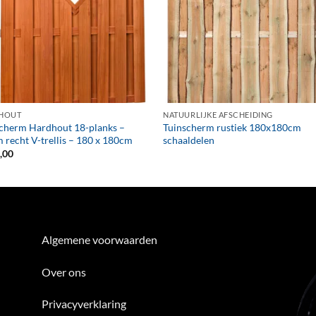
+
HOUT
NATUURLIJKE AFSCHEIDING
cherm Hardhout 18-planks –
Tuinscherm rustiek 180x180cm
recht V-trellis – 180 x 180cm
schaaldelen
,00
Algemene voorwaarden
Over ons
Privacyverklaring