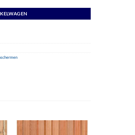
NKELWAGEN
nschermen