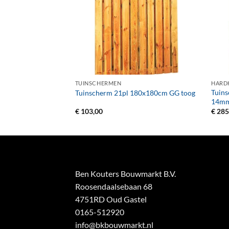
+
+
TUINSCHERMEN
HARD
ut 18-planks recht
Tuins
Tuinscherm 21pl 180x180cm GG toog
14mm 
€
103,00
€
285
Ben Kouters Bouwmarkt B.V.
Roosendaalsebaan 68
4751RD Oud Gastel
0165-512920
info@bkbouwmarkt.nl