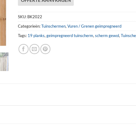
SKU:
BK2022
Categorieën:
Tuinschermen
,
Vuren / Grenen geimpregneerd
Tags:
19 planks
,
geimpregneerd tuinscherm
,
scherm gewol
,
Tuinsch