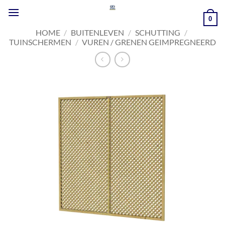
Ga
naar
0
inhoud
HOME
/
BUITENLEVEN
/
SCHUTTING
/
TUINSCHERMEN
/
VUREN / GRENEN GEIMPREGNEERD