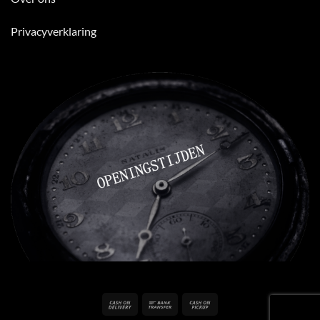
Privacyverklaring
Cash
Bank
Cash
On
Transfer
on