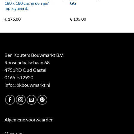
180 x 180 cm, groen ge?
GG
mpregneerd.
€
175,00
€
135,00
Ben Kouters Bouwmarkt B.V.
Roosendaalsebaan 68
4751RD Oud Gastel
0165-512920
info@bkbouwmarkt.nl
Algemene voorwaarden
Over ons