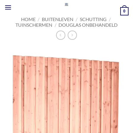
Ga
naar
0
inhoud
HOME
/
BUITENLEVEN
/
SCHUTTING
/
TUINSCHERMEN
/
DOUGLAS ONBEHANDELD