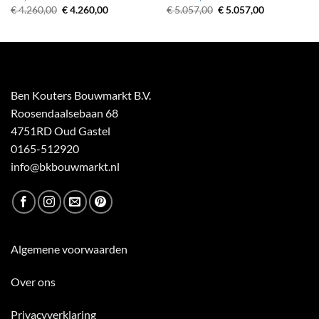
Oorspronkelijke
Huidige
Oorspronkelijke
Huidige
€
4.260,00
€
4.260,00
€
5.057,00
€
5.057,00
prijs
prijs
prijs
prijs
was:
is:
was:
is:
€ 4.260,00.
€ 4.260,00.
€ 5.057,00.
€ 5.057,00.
Ben Kouters Bouwmarkt B.V.
Roosendaalsebaan 68
4751RD Oud Gastel
0165-512920
info@bkbouwmarkt.nl
Algemene voorwaarden
Over ons
Privacyverklaring