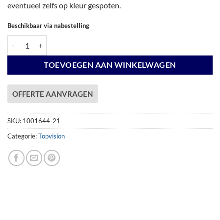
eventueel zelfs op kleur gespoten.
Beschikbaar via nabestelling
Vuren Topvision Premium Bonte Specht, 300 x 250 en luifel 300 cm, wa
TOEVOEGEN AAN WINKELWAGEN
OFFERTE AANVRAGEN
SKU:
1001644-21
Categorie:
Topvision