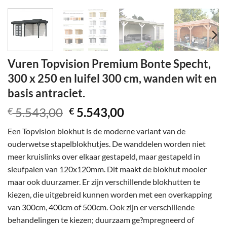
Vuren Topvision Premium Bonte Specht,
300 x 250 en luifel 300 cm, wanden wit en
basis antraciet.
Oorspronkelijke
Huidige
5.543,00
5.543,00
€
€
prijs
prijs
Een Topvision blokhut is de moderne variant van de
was:
is:
ouderwetse stapelblokhutjes. De wanddelen worden niet
€ 5.543,00.
€ 5.543,00.
meer kruislinks over elkaar gestapeld, maar gestapeld in
sleufpalen van 120x120mm. Dit maakt de blokhut mooier
maar ook duurzamer. Er zijn verschillende blokhutten te
kiezen, die uitgebreid kunnen worden met een overkapping
van 300cm, 400cm of 500cm. Ook zijn er verschillende
behandelingen te kiezen; duurzaam ge?mpregneerd of