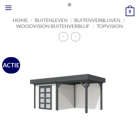
Ga
naar
0
inhoud
HOME
/
BUITENLEVEN
/
BUITENVERBLIJVEN
/
WOODVISION BUITENVERBLIJF
/
TOPVISION
ACTIE