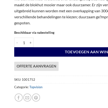
€ 6.224,00.
€ 6.224,00.
maakt de blokhut mooier maar ook duurzamer. Er zijn vers
uitgebreid kunnen worden met een overkapping van 300c
verschillende behandelingen te kiezen; duurzaam ge?mpre
gespoten.
Beschikbaar via nabestelling
Vuren Topvision Premium Kievit, 400 x 300 en luifel 500 cm, o
TOEVOEGEN AAN WI
OFFERTE AANVRAGEN
SKU:
1001752
Categorie:
Topvision