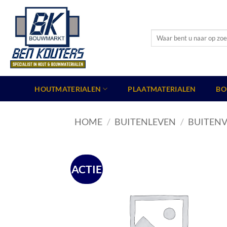
Ga
naar
inhoud
Zoeken
naar:
HOUTMATERIALEN
PLAATMATERIALEN
BO
HOME
/
BUITENLEVEN
/
BUITENV
ACTIE