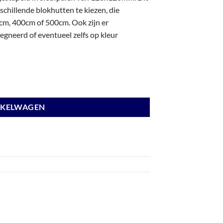
chillende blokhutten te kiezen, die
m, 400cm of 500cm. Ook zijn er
gneerd of eventueel zelfs op kleur
nbehandeld. aantal
NKELWAGEN