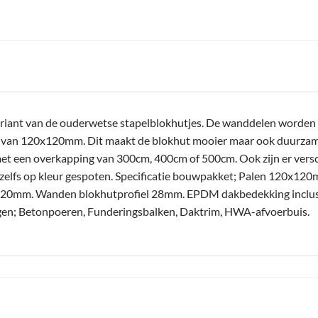
riant van de ouderwetse stapelblokhutjes. De wanddelen worden n
n van 120x120mm. Dit maakt de blokhut mooier maar ook duurzamer
et een overkapping van 300cm, 400cm of 500cm. Ook zijn er versc
zelfs op kleur gespoten. Specificatie bouwpakket; Palen 120x1
0mm. Wanden blokhutprofiel 28mm. EPDM dakbedekking inclusief
oegen; Betonpoeren, Funderingsbalken, Daktrim, HWA-afvoerbuis.