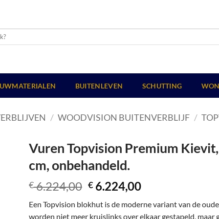
UWMATERIALEN
BUITENLEVEN
SCHUTTING
WON
ERBLIJVEN
/
WOODVISION BUITENVERBLIJF
/
TOP
Vuren Topvision Premium Kievit, 
cm, onbehandeld.
Oorspronkelijke
Huidige
6.224,00
6.224,00
€
€
prijs
prijs
Een Topvision blokhut is de moderne variant van de oud
was:
is:
worden niet meer kruislinks over elkaar gestapeld, maar