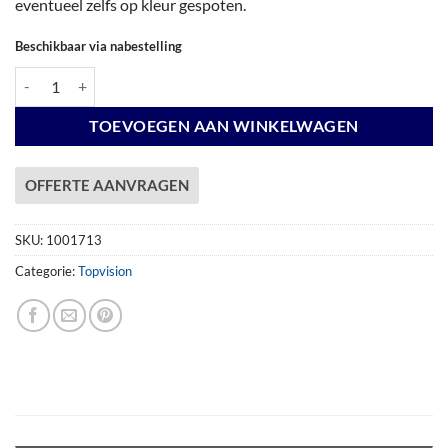
eventueel zelfs op kleur gespoten.
Beschikbaar via nabestelling
Vuren Topvision Bosuil, 300 x 300 en luifel 300 cm, onbehandeld. aant
TOEVOEGEN AAN WINKELWAGEN
OFFERTE AANVRAGEN
SKU:
1001713
Categorie:
Topvision