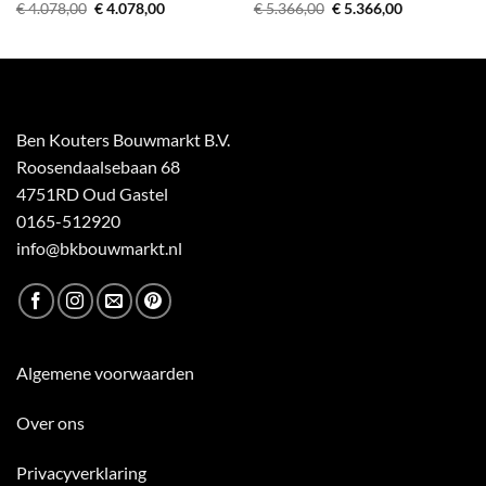
Oorspronkelijke
Huidige
Oorspronkelijke
Huidige
€
4.078,00
€
4.078,00
€
5.366,00
€
5.366,00
prijs
prijs
prijs
prijs
was:
is:
was:
is:
€ 4.078,00.
€ 4.078,00.
€ 5.366,00.
€ 5.366,00.
Ben Kouters Bouwmarkt B.V.
Roosendaalsebaan 68
4751RD Oud Gastel
0165-512920
info@bkbouwmarkt.nl
Algemene voorwaarden
Over ons
Privacyverklaring