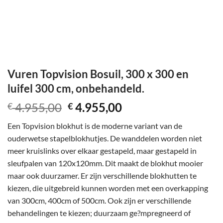
Vuren Topvision Bosuil, 300 x 300 en
luifel 300 cm, onbehandeld.
Oorspronkelijke
Huidige
4.955,00
4.955,00
€
€
prijs
prijs
Een Topvision blokhut is de moderne variant van de
was:
is:
ouderwetse stapelblokhutjes. De wanddelen worden niet
€ 4.955,00.
€ 4.955,00.
meer kruislinks over elkaar gestapeld, maar gestapeld in
sleufpalen van 120x120mm. Dit maakt de blokhut mooier
maar ook duurzamer. Er zijn verschillende blokhutten te
kiezen, die uitgebreid kunnen worden met een overkapping
van 300cm, 400cm of 500cm. Ook zijn er verschillende
behandelingen te kiezen; duurzaam ge?mpregneerd of