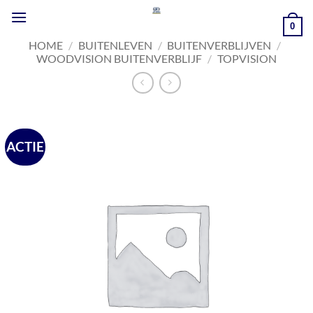
Ga
naar
0
inhoud
HOME
/
BUITENLEVEN
/
BUITENVERBLIJVEN
/
WOODVISION BUITENVERBLIJF
/
TOPVISION
ACTIE