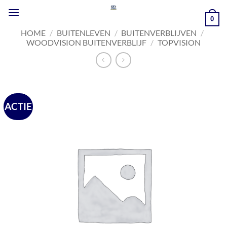
Ga
naar
0
inhoud
HOME
/
BUITENLEVEN
/
BUITENVERBLIJVEN
/
WOODVISION BUITENVERBLIJF
/
TOPVISION
ACTIE