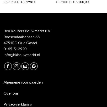
Oorspronkelijke
Huidige
Oorspronkelijke
Huidige
€
5.198,00
€
5.198,00
€
5.200,00
€
5.200,00
prijs
prijs
prijs
prijs
was:
is:
was:
is:
€ 5.198,00.
€ 5.198,00.
€ 5.200,00.
€ 5.200,00.
Ben Kouters Bouwmarkt B.V.
Roosendaalsebaan 68
4751RD Oud Gastel
0165-512920
info@bkbouwmarkt.nl
Algemene voorwaarden
Over ons
Privacyverklaring