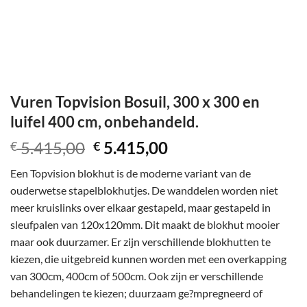
Vuren Topvision Bosuil, 300 x 300 en
luifel 400 cm, onbehandeld.
Oorspronkelijke
Huidige
5.415,00
5.415,00
€
€
prijs
prijs
Een Topvision blokhut is de moderne variant van de
was:
is:
ouderwetse stapelblokhutjes. De wanddelen worden niet
€ 5.415,00.
€ 5.415,00.
meer kruislinks over elkaar gestapeld, maar gestapeld in
sleufpalen van 120x120mm. Dit maakt de blokhut mooier
maar ook duurzamer. Er zijn verschillende blokhutten te
kiezen, die uitgebreid kunnen worden met een overkapping
van 300cm, 400cm of 500cm. Ook zijn er verschillende
behandelingen te kiezen; duurzaam ge?mpregneerd of