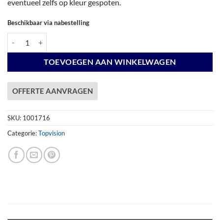
eventueel zelfs op kleur gespoten.
Beschikbaar via nabestelling
Vuren Topvision Bosuil, 300 x 300 en luifel 400 cm, onbehandeld. aant
TOEVOEGEN AAN WINKELWAGEN
OFFERTE AANVRAGEN
SKU:
1001716
Categorie:
Topvision