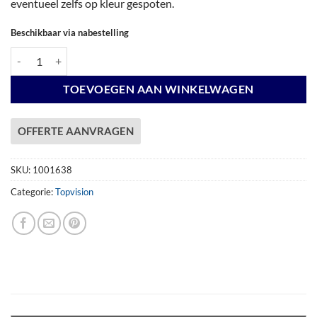
eventueel zelfs op kleur gespoten.
Beschikbaar via nabestelling
Vuren Topvision Premium Bonte Kraai, 300 x 250 en luifel 500 cm, on
TOEVOEGEN AAN WINKELWAGEN
OFFERTE AANVRAGEN
SKU:
1001638
Categorie:
Topvision