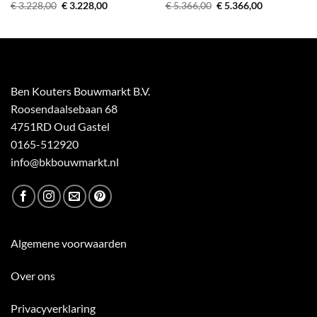
Oorspronkelijke
Huidige
Oorspronkelijke
Huidige
€
3.228,00
€
3.228,00
€
5.366,00
€
5.366,00
prijs
prijs
prijs
prijs
was:
is:
was:
is:
€ 3.228,00.
€ 3.228,00.
€ 5.366,00.
€ 5.366,00.
Ben Kouters Bouwmarkt B.V.
Roosendaalsebaan 68
4751RD Oud Gastel
0165-512920
info@bkbouwmarkt.nl
Algemene voorwaarden
Over ons
Privacyverklaring