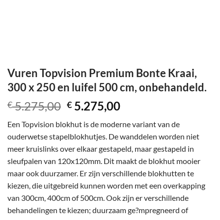
Vuren Topvision Premium Bonte Kraai,
300 x 250 en luifel 500 cm, onbehandeld.
Oorspronkelijke
Huidige
5.275,00
5.275,00
€
€
prijs
prijs
Een Topvision blokhut is de moderne variant van de
was:
is:
ouderwetse stapelblokhutjes. De wanddelen worden niet
€ 5.275,00.
€ 5.275,00.
meer kruislinks over elkaar gestapeld, maar gestapeld in
sleufpalen van 120x120mm. Dit maakt de blokhut mooier
maar ook duurzamer. Er zijn verschillende blokhutten te
kiezen, die uitgebreid kunnen worden met een overkapping
van 300cm, 400cm of 500cm. Ook zijn er verschillende
behandelingen te kiezen; duurzaam ge?mpregneerd of