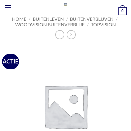
Ga
naar
0
inhoud
HOME
/
BUITENLEVEN
/
BUITENVERBLIJVEN
/
WOODVISION BUITENVERBLIJF
/
TOPVISION
ACTIE