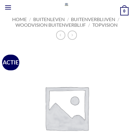
Ga
naar
0
inhoud
HOME
/
BUITENLEVEN
/
BUITENVERBLIJVEN
/
WOODVISION BUITENVERBLIJF
/
TOPVISION
ACTIE