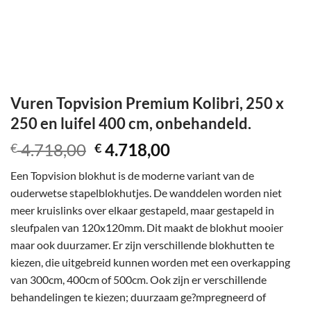
Vuren Topvision Premium Kolibri, 250 x
250 en luifel 400 cm, onbehandeld.
Oorspronkelijke
Huidige
4.718,00
4.718,00
€
€
prijs
prijs
Een Topvision blokhut is de moderne variant van de
was:
is:
ouderwetse stapelblokhutjes. De wanddelen worden niet
€ 4.718,00.
€ 4.718,00.
meer kruislinks over elkaar gestapeld, maar gestapeld in
sleufpalen van 120x120mm. Dit maakt de blokhut mooier
maar ook duurzamer. Er zijn verschillende blokhutten te
kiezen, die uitgebreid kunnen worden met een overkapping
van 300cm, 400cm of 500cm. Ook zijn er verschillende
behandelingen te kiezen; duurzaam ge?mpregneerd of