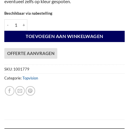
eventueel zelfs op kleur gespoten.
Beschikbaar via nabestelling
Vuren Topvision Premium Kolibri, 250 x 250 en luifel 400 cm, onbehan
TOEVOEGEN AAN WINKELWAGEN
OFFERTE AANVRAGEN
SKU:
1001779
Categorie:
Topvision