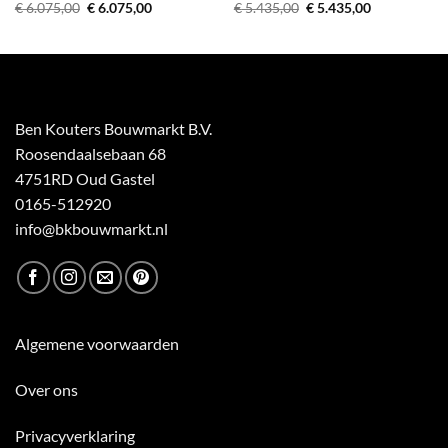
Oorspronkelijke
Huidige
Oorspronkelijke
Huidige
€
6.075,00
€
6.075,00
€
5.435,00
€
5.435,00
prijs
prijs
prijs
prijs
was:
is:
was:
is:
€ 6.075,00.
€ 6.075,00.
€ 5.435,00.
€ 5.435,00.
Ben Kouters Bouwmarkt B.V.
Roosendaalsebaan 68
4751RD Oud Gastel
0165-512920
info@bkbouwmarkt.nl
Algemene voorwaarden
Over ons
Privacyverklaring