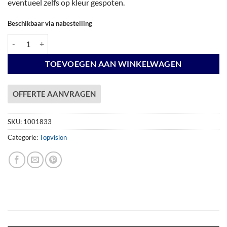
eventueel zelfs op kleur gespoten.
Beschikbaar via nabestelling
Vuren Topvision Premium Zwaluw, 200 x 300 en luifel 500 cm, onbeha
TOEVOEGEN AAN WINKELWAGEN
OFFERTE AANVRAGEN
SKU:
1001833
Categorie:
Topvision