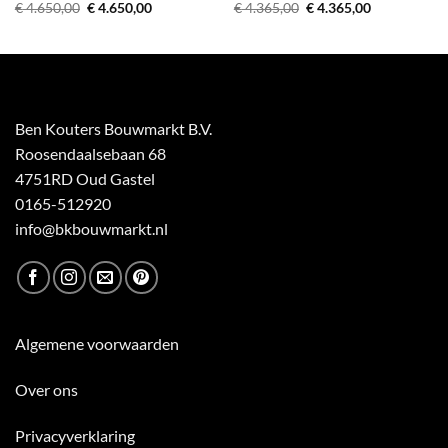
Oorspronkelijke
Huidige
Oorspronkelijke
Huidige
€
4.650,00
€
4.650,00
€
4.365,00
€
4.365,00
prijs
prijs
prijs
prijs
was:
is:
was:
is:
€ 4.650,00.
€ 4.650,00.
€ 4.365,00.
€ 4.365,00.
Ben Kouters Bouwmarkt B.V.
Roosendaalsebaan 68
4751RD Oud Gastel
0165-512920
info@bkbouwmarkt.nl
Algemene voorwaarden
Over ons
Privacyverklaring