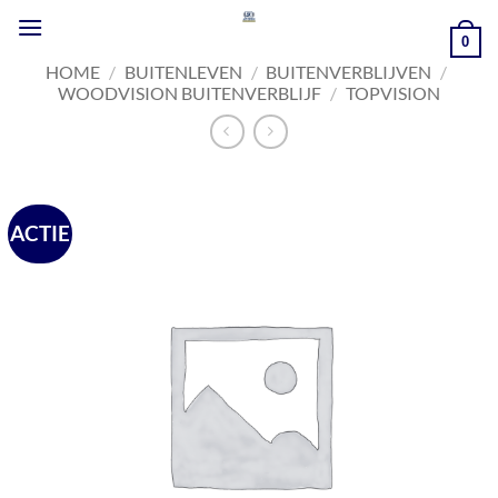
Ga
naar
0
inhoud
HOME
/
BUITENLEVEN
/
BUITENVERBLIJVEN
/
WOODVISION BUITENVERBLIJF
/
TOPVISION
ACTIE