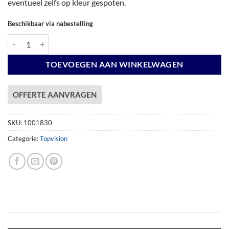
eventueel zelfs op kleur gespoten.
Beschikbaar via nabestelling
Vuren Topvision Premium Zwaluw, 200 x 300 en luifel 400 cm, onbeha
TOEVOEGEN AAN WINKELWAGEN
OFFERTE AANVRAGEN
SKU:
1001830
Categorie:
Topvision