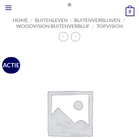
Ga
naar
0
inhoud
HOME
/
BUITENLEVEN
/
BUITENVERBLIJVEN
/
WOODVISION BUITENVERBLIJF
/
TOPVISION
ACTIE