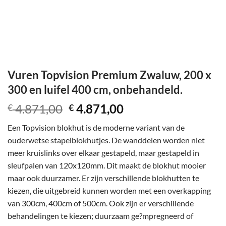
Vuren Topvision Premium Zwaluw, 200 x
300 en luifel 400 cm, onbehandeld.
Oorspronkelijke
Huidige
4.871,00
4.871,00
€
€
prijs
prijs
Een Topvision blokhut is de moderne variant van de
was:
is:
ouderwetse stapelblokhutjes. De wanddelen worden niet
€ 4.871,00.
€ 4.871,00.
meer kruislinks over elkaar gestapeld, maar gestapeld in
sleufpalen van 120x120mm. Dit maakt de blokhut mooier
maar ook duurzamer. Er zijn verschillende blokhutten te
kiezen, die uitgebreid kunnen worden met een overkapping
van 300cm, 400cm of 500cm. Ook zijn er verschillende
behandelingen te kiezen; duurzaam ge?mpregneerd of