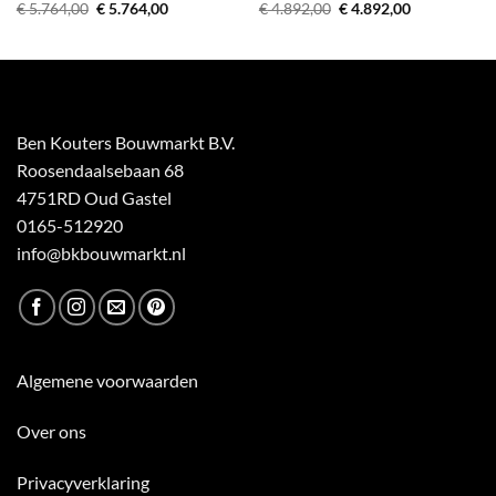
Oorspronkelijke
Huidige
Oorspronkelijke
Huidige
€
5.764,00
€
5.764,00
€
4.892,00
€
4.892,00
prijs
prijs
prijs
prijs
was:
is:
was:
is:
€ 5.764,00.
€ 5.764,00.
€ 4.892,00.
€ 4.892,00.
Ben Kouters Bouwmarkt B.V.
Roosendaalsebaan 68
4751RD Oud Gastel
0165-512920
info@bkbouwmarkt.nl
Algemene voorwaarden
Over ons
Privacyverklaring