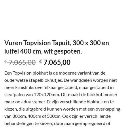
Vuren Topvision Tapuit, 300 x 300 en
luifel 400 cm, wit gespoten.
Oorspronkelijke
Huidige
7.065,00
7.065,00
€
€
prijs
prijs
Een Topvision blokhut is de moderne variant van de
was:
is:
ouderwetse stapelblokhutjes. De wanddelen worden niet
€ 7.065,00.
€ 7.065,00.
meer kruislinks over elkaar gestapeld, maar gestapeld in
sleufpalen van 120x120mm. Dit maakt de blokhut mooier
maar ook duurzamer. Er zijn verschillende blokhutten te
kiezen, die uitgebreid kunnen worden met een overkapping
van 300cm, 400cm of 500cm. Ook zijn er verschillende
behandelingen te kiezen; duurzaam ge?mpregneerd of