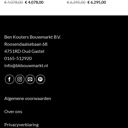
Oorspronkelijke
Huidige
Oorspronkelijke
Huidige
€
4.078,00
€
4.078,00
€
6.295,00
€
6.295,00
prijs
prijs
prijs
prijs
was:
is:
was:
is:
€ 4.078,00.
€ 4.078,00.
€ 6.295,00.
€ 6.295,00.
Ben Kouters Bouwmarkt B.V.
Roosendaalsebaan 68
4751RD Oud Gastel
0165-512920
info@bkbouwmarkt.nl
Algemene voorwaarden
Over ons
Privacyverklaring