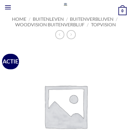
Ga
naar
0
inhoud
HOME
/
BUITENLEVEN
/
BUITENVERBLIJVEN
/
WOODVISION BUITENVERBLIJF
/
TOPVISION
ACTIE