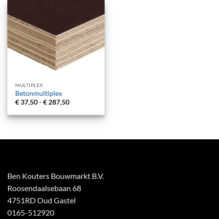
MULTIPLEX
Betonmultiplex
Prijsklasse:
€
37,50
-
€
287,50
€ 37,50
tot
€ 287,50
Ben Kouters Bouwmarkt B.V.
Roosendaalsebaan 68
4751RD Oud Gastel
0165-512920