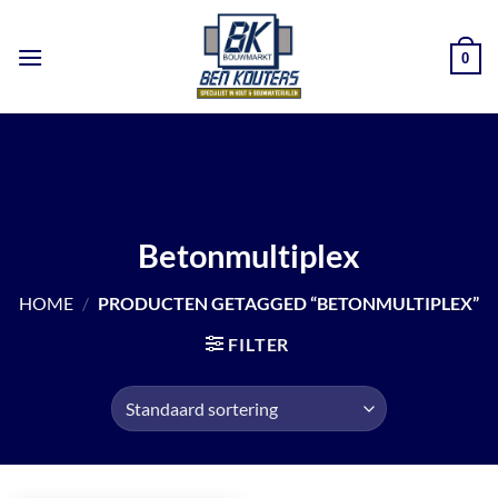
Ga
naar
0
inhoud
Betonmultiplex
HOME
/
PRODUCTEN GETAGGED “BETONMULTIPLEX”
FILTER