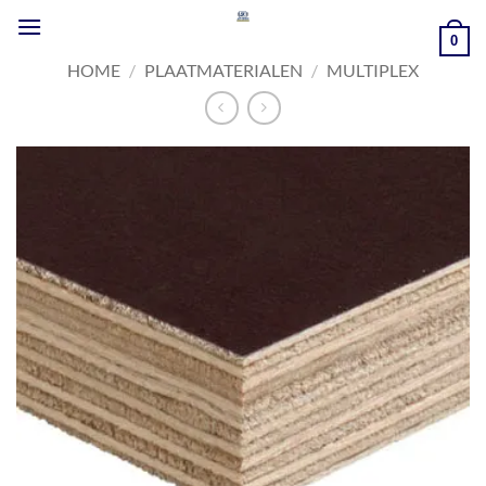
Ga
naar
0
inhoud
HOME
/
PLAATMATERIALEN
/
MULTIPLEX