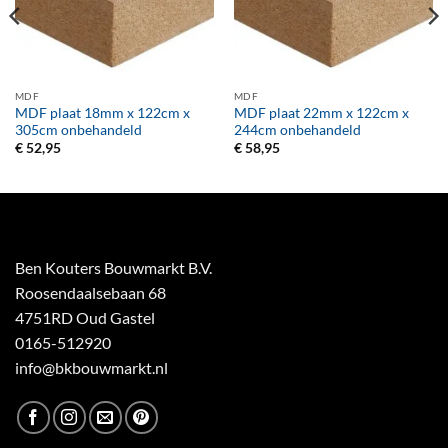
MDF
MDF
MDF plaat 18mm x 122cm x
MDF plaat 22mm x 122cm x
305cm onbehandeld
244cm onbehandeld
€
52,95
€
58,95
Ben Kouters Bouwmarkt B.V.
Roosendaalsebaan 68
4751RD Oud Gastel
0165-512920
info@bkbouwmarkt.nl