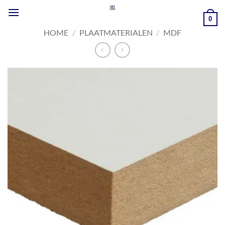
Ga
naar
0
inhoud
HOME
/
PLAATMATERIALEN
/
MDF