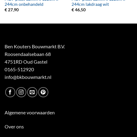
244cm onbehandeld
244cm lakdraag wit
€
27,90
€
46,50
Ben Kouters Bouwmarkt B.V.
Roosendaalsebaan 68
4751RD Oud Gastel
0165-512920
info@bkbouwmarkt.nl
Algemene voorwaarden
Over ons