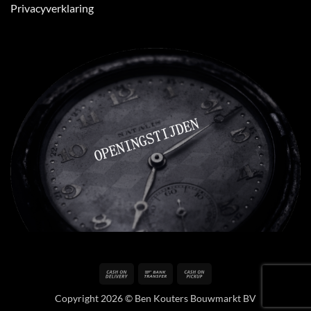
Privacyverklaring
Cash
Bank
Cash
On
Transfer
on
Copyright 2026 © Ben Kouters Bouwmarkt BV
Delivery
Pickup