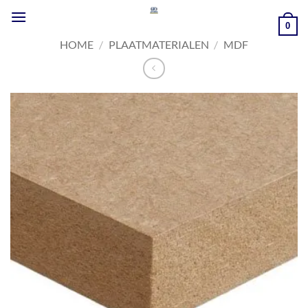
Ga
naar
0
inhoud
HOME
/
PLAATMATERIALEN
/
MDF