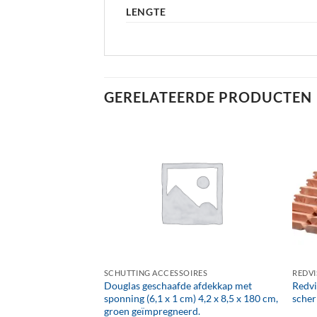
LENGTE
GERELATEERDE PRODUCTEN
+
+
IRES
SCHUTTING ACCESSOIRES
REDVI
Douglas geschaafde afdekkap met
Redvi
 180cm hardhout
sponning (6,1 x 1 cm) 4,2 x 8,5 x 180 cm,
scher
groen geïmpregneerd.