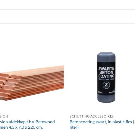
+
SION
SCHUTTING ACCESSOIRES
sion afdekkap t.b.v. Betowood
Betoncoating zwart, in plastic fles (
men 4,5 x 7,0 x 220 cm.
liter).