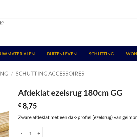
UWMATERIALEN
BUITENLEVEN
SCHUTTING
WON
ING
/
SCHUTTING ACCESSOIRES
Afdeklat ezelsrug 180cm GG
8,75
€
Zware afdeklat met een dak-profiel (ezelsrug) van geimp
Afdeklat ezelsrug 180cm GG aantal