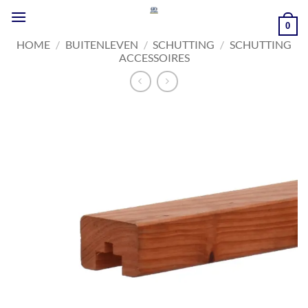
Ga
naar
0
inhoud
HOME
/
BUITENLEVEN
/
SCHUTTING
/
SCHUTTING
ACCESSOIRES