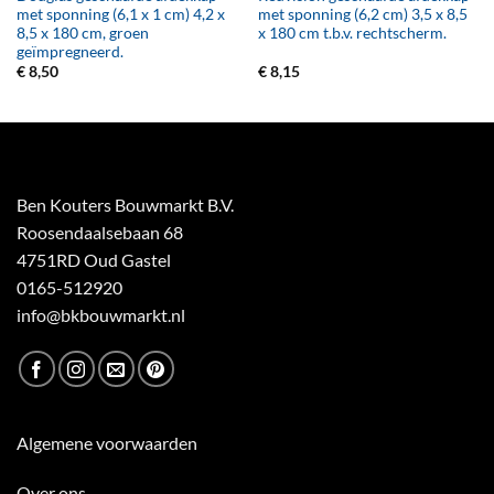
met sponning (6,1 x 1 cm) 4,2 x
met sponning (6,2 cm) 3,5 x 8,5
8,5 x 180 cm, groen
x 180 cm t.b.v. rechtscherm.
geïmpregneerd.
€
8,50
€
8,15
Ben Kouters Bouwmarkt B.V.
Roosendaalsebaan 68
4751RD Oud Gastel
0165-512920
info@bkbouwmarkt.nl
Algemene voorwaarden
Over ons