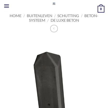
Ga
naar
0
inhoud
HOME
/
BUITENLEVEN
/
SCHUTTING
/
BETON-
SYSTEEM
/
DE LUXE BETON