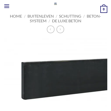
Ga
naar
0
inhoud
HOME
/
BUITENLEVEN
/
SCHUTTING
/
BETON-
SYSTEEM
/
DE LUXE BETON