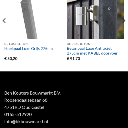
DE LUXE BETON
DE LUXE BETON
Betonpaal Luxe Antraciet
Hoekpaal Luxe Grijs 275cm
275cm met KABEL doorvoer
€
50,20
€
91,70
Ben Kouters Bouwmarkt B.V.
Roosendaalsebaan 68
4751RD Oud Gastel
0165-512920
info@bkbouwmarkt.nl