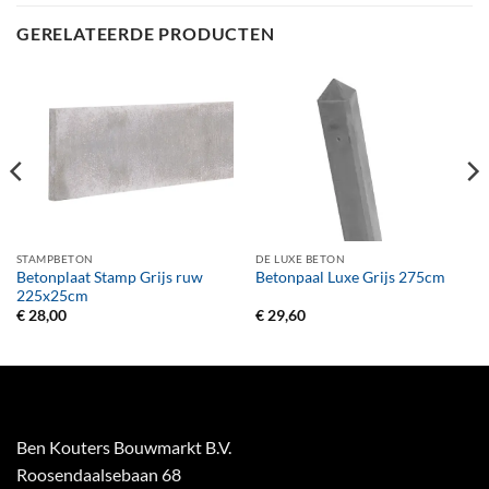
GERELATEERDE PRODUCTEN
STAMPBETON
DE LUXE BETON
Betonplaat Stamp Grijs ruw
Betonpaal Luxe Grijs 275cm
225x25cm
€
28,00
€
29,60
Ben Kouters Bouwmarkt B.V.
Roosendaalsebaan 68