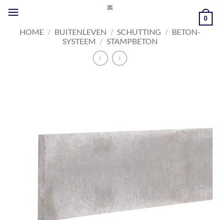
Ga
naar
0
inhoud
HOME
/
BUITENLEVEN
/
SCHUTTING
/
BETON-
SYSTEEM
/
STAMPBETON