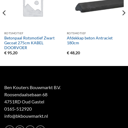
ROTSMOTIEF
ROTSMOTIEF
Betonpaal Rotsmotief Zwart
Afdekkap beton Antraciet
Gecoat 275cm KABEL
180cm
DOORVOER
€
95,20
€
48,20
Ben Kouters Bouwmarkt B.V.
Roosendaalsebaan 68
4751RD Oud Gastel
0165-512920
info@bkbouwmarkt.nl