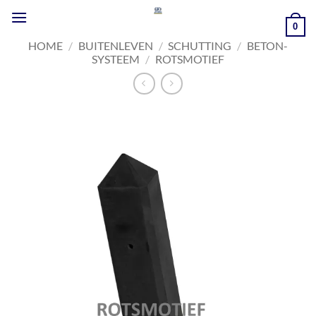
Ga
naar
0
inhoud
HOME
/
BUITENLEVEN
/
SCHUTTING
/
BETON-
SYSTEEM
/
ROTSMOTIEF