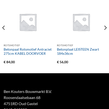
ROTSMOTIEF
ROTSMOTIEF
Betonpaal Rotsmotief Antraciet
Betonplaat LEISTEEN Zwart
275cm KABEL DOORVOER
184x36cm
€
84,00
€
56,00
Ben Kouters Bouwmarkt B.V.
Roosendaalsebaan 68
4751RD Oud Gastel