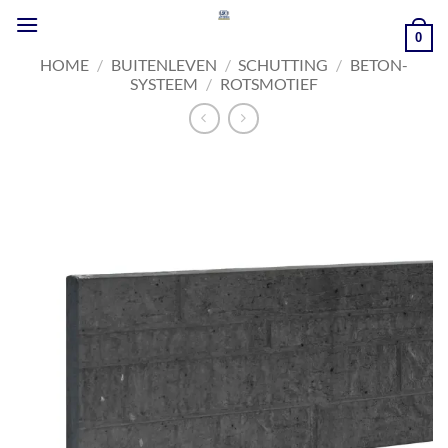
Ga
naar
0
inhoud
HOME
/
BUITENLEVEN
/
SCHUTTING
/
BETON-
SYSTEEM
/
ROTSMOTIEF